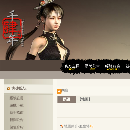
內容
賬號註冊
【地圖】
遊戲下載
新手指南
新聞公告
地圖簡介-血皇塔
儲值介紹