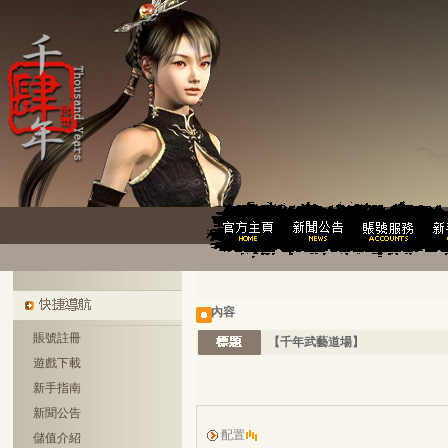
內容
賬號註冊
【千年武藝道場】
遊戲下載
新手指南
新聞公告
配置
儲值介紹